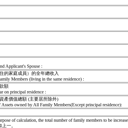
nd Applicant's Spouse :
住的家庭成員）的全年總收入
amily Members (living in the same residence) :
款額
 on principal residence :
產價值總額 (主要居所除外)
f Assets owned by All Family Members(Except principal residence):
 purpose of calculation, the total number of family members to be incre
加上一。