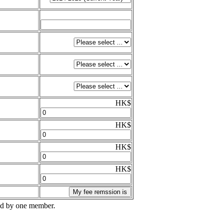
HK$
HK$
HK$
HK$
ased by one member.