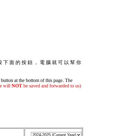
按 下 面 的 按 鈕 ， 電 腦 就 可 以 幫 你
button at the bottom of this page. The
e will
NOT
be saved and forwarded to us)