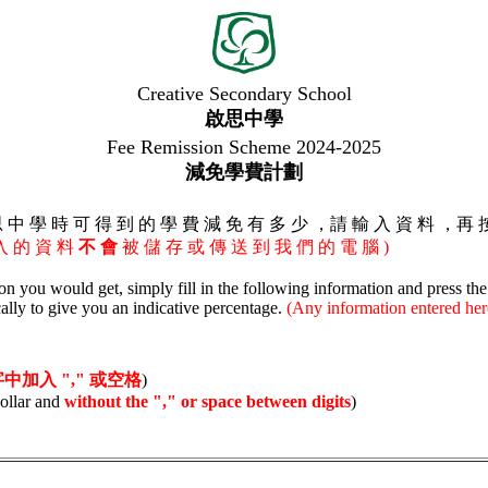
Creative Secondary School
啟思中學
Fee Remission Scheme 2024-2025
減免學費計劃
思 中 學 時 可 得 到 的 學 費 減 免 有 多 少 ，請 輸 入 資 料 ，再 
 入 的 資 料
不 會
被 儲 存 或 傳 送 到 我 們 的 電 腦 )
 you would get, simply fill in the following information and press the 
ally to give you an indicative percentage.
(Any information entered her
中加入 ","
或空格
)
ollar and
without the "," or space between digits
)